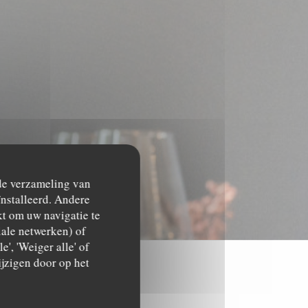
 de verzameling van
ïnstalleerd. Andere
t om uw navigatie te
ciale netwerken) of
', 'Weiger alle' of
jzigen door op het