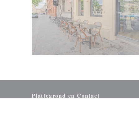
Plattegrond en Contact
((opent in een nieuw ven
11 Place du Concert 59800 Lille
03 20 42 04 45
Facebook ((opent in een nieuw venster))
Instagram ((opent in een nieuw venster))