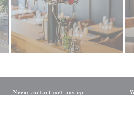
Neem contact met ons op
W
ster))
Sc
ma
RESERVEER EEN TAFEL