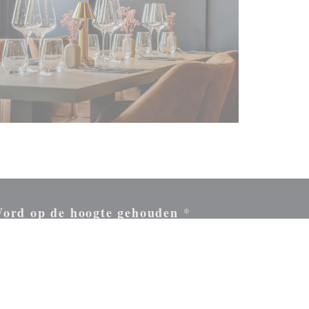
ord op de hoogte gehouden
*
hrijf je in op onze nieuwsbrief om gepersonaliseerde communicatie en
rketingaanbiedingen per e-mail van ons te ontvangen.
ABONNEREN